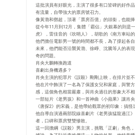
這批演員有好眼光，主演了很多有口皆碑的好作品
有流量，自帶強大的票房號召力。
像黃渤和鄧超，頂著「票房百億」的頭銜，也能捧
從今年11月到12月，集體「霸佔」大銀幕的則是
虎》，雷佳音的《吹哨人》，胡歌的《南方車站的
他們擔任電影男一號的時間都不長，為了撐起各自
未來，他們能否沿襲黃渤、徐崢、沈騰等人的表現
奇的問題。
肖央大鵬轉換跑道
喜劇出身機遇多？
肖央主演的犯罪片《誤殺》剛剛上映，在排片並不
他在片中飾演了一名為了保護女兒和家庭，與警方
感，這個角色相當嚴肅，與肖央過往的形象大不相
一部短片《老男孩》和一首神曲《小蘋果》讓肖央
《唐探2》的宋義，是他帶給觀眾的初印象：搞怪
他自導自演過兩部院線喜劇片《老男孩猛龍過江》和
者，口碑和票房雙雙慘敗。
這一回擔綱《誤殺》男主演，挑戰「正劇」角色，