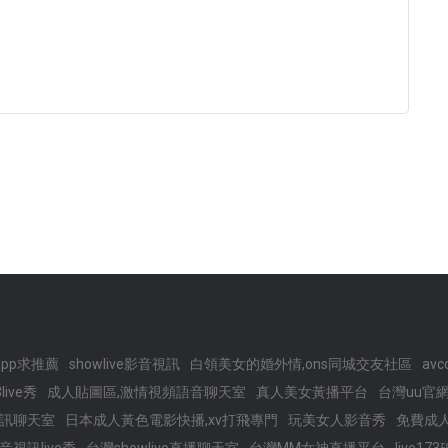
pp求推薦
showlive影音視訊
白領美女的婚外情,ons同城交友社區
av
ive秀
成人貼圖區,激情視頻語音聊天室
真人美女黃播平台
台灣uu官
訊聊天室
日本成人黃色電影快播,xv打飛專門
玩美女人影音秀
免費成