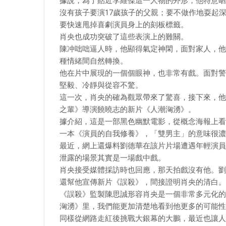
據說，為了貼近李維傑這一人物的外形，他特意晒
沒有孩子要演17歲孩子的父親；要不做作地耍起
要快速甩掉喜劇演員身上的刻板標籤。
肖央也成功突破了這些表演上的難關。
陳冲咄咄逼人時，他顯得氣定神閑，面對家人，他
種情緒間自然轉換。
他在片中展現的一個個眼神，也非常有戲。面對警
堅毅、冷靜與從容不驚。
這一次，肖央的確為觀眾帶來了驚喜，接下來，他
之輩》導演饒曉志的新片《人潮洶湧》。
據介紹，這是一部黑色幽默電影，從概念海報上看
一本《演員的自我修養》，「雙男主」的意味很濃
最近，網上還爆料劉德華在該片片場遭遇年輕演員
泄露的場景其實是一場戲中戲。
肖央接受媒體採訪時也回應，那天拍戲沒有他。劉
還幫他宣傳新片《誤殺》，間接證明肖央的清白。
《誤殺》監製陳思誠形容肖央是一個非常多元化的
洶湧》里，我們能更加清楚地看到他更多的可能性
同樣從網路走紅後挑戰大銀幕的大鵬，最近也讓人