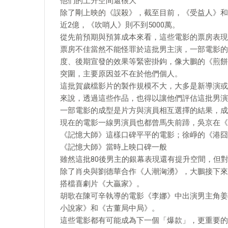
他們的上升空間還很大
除了剛上映的《誤殺》，截至目前，《受益人》和
近2億，《吹哨人》則不到5000萬。
從先前預期與預算成本來看，這些電影的票房表現
票房不佳當然不能怪罪於這批男主演，一部電影的
度、後期宣發的效果等緊密掛鉤，像大鵬的《煎餅
突圍，主要原因並不在於他們個人。
這批賀歲檔影片的製作規模不大，大多是新導演或
來說，透過這些作品，也得以讓他們評估這批男演
一部電影的成型是片方與演員相互選擇的結果，成
現在的電影一線男演員也都曾馬失前蹄，吳京在《
《記憶大師》這樣口碑平平的電影；徐崢的《港囧
《記憶大師》當時上映口碑一般
雖然這批80後男主的銀幕表現還有提升空間，但
除了肖央與劉德華合作《人潮洶湧》，大鵬接下來
搭檔喜劇片《大贏家》。
胡歌在陳可辛執導的電影《李娜》中出演男主角姜
小說家》和《古董局中局》。
這些電影都有可能成為下一個「爆款」，更重要的