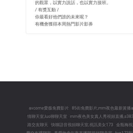
的觀眾，以實力說話，也以實力接班。
/ 有獎互動 /
你最看好他們誰的未來呢？
有機會獲得本周熱門影片影券
avcome愛薇免費影片
85街免費影片,mm夜色最新黃播a
情聊天室,luo聊聊天室
mm夜色美女真人秀視頻直播,s383l
路交友聊天
快聊語音視頻聊天室,視訊美女173
金瓶梅視