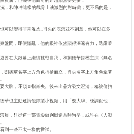
黑皮膚，但擺在他面前的難題顯然要更多：
深沉，和陳冲這樣的戲骨上演激烈的對峙戲；更不易的是，
也可以變得非常溫柔…肖央的表演並不刻意，他可以在多
察盤問，即便慌亂，他的眼神依然顯得深邃有力，透露著
還要在大銀幕上繼續挑戰自我，和劉德華搭檔主演《無名
，劉德華名字上方角色持槍而立，肖央名字上方角色拿著
。
耍大牌，矛頭直指肖央。後來出品方發文澄清，稱被偷拍
德華也主動邀請他錄製小視頻，用「耍大牌」梗調侃他，
演員，只從這一部電影做判斷還為時尚早，或許在《人潮
。
看到一些不太一樣的嘗試。