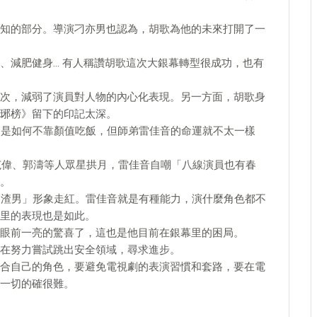
知的部分。導演刁亦男也認為，胡歌為他的未來打開了一
、減肥健身… 有人稱讚胡歌這次大銀幕轉型很成功，也有
次，減弱了演員對人物的內心化表現。另一方面，胡歌身
琊榜》留下的印記太深。
題是如何不靠顏值吃飯，但師弟雷佳音的命運就不太一樣
、范偉、郭濤等人眾星拱月，雷佳音自嘲「八線演員也有春
。
「渣男」形象走紅。雷佳音就是有種能力，演什麼角色都不
里的表現也是如此。
眼前一亮的驚喜了，這也是他目前在銀幕里的困局。
在努力嘗試跳出安全領域，尋求進步。
合自己的角色，要避免電視劇的表演習慣和套路，要在電
一切的確很難。