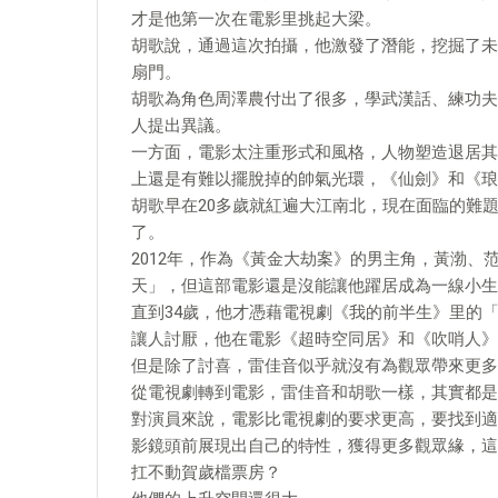
才是他第一次在電影里挑起大梁。
胡歌說，通過這次拍攝，他激發了潛能，挖掘了未
扇門。
胡歌為角色周澤農付出了很多，學武漢話、練功夫
人提出異議。
一方面，電影太注重形式和風格，人物塑造退居其
上還是有難以擺脫掉的帥氣光環，《仙劍》和《琅
胡歌早在20多歲就紅遍大江南北，現在面臨的難
了。
2012年，作為《黃金大劫案》的男主角，黃渤
天」，但這部電影還是沒能讓他躍居成為一線小生
直到34歲，他才憑藉電視劇《我的前半生》里的
讓人討厭，他在電影《超時空同居》和《吹哨人》
但是除了討喜，雷佳音似乎就沒有為觀眾帶來更多
從電視劇轉到電影，雷佳音和胡歌一樣，其實都是
對演員來說，電影比電視劇的要求更高，要找到適
影鏡頭前展現出自己的特性，獲得更多觀眾緣，這
扛不動賀歲檔票房？