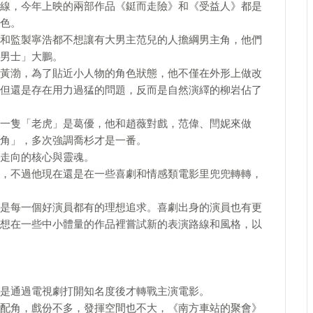
線，今年上映的兩部作品《鋌而走險》和《受益人》都是
色。
和監製寧浩都不想讓有大男主范兒的人擔綱男主角，他們
男士」大鵬。
黃渤，為了貼近小人物的角色狀態，他不僅在外形上做改
但還是存在用力過猛的問題，反而是自然演繹的柳岩佔了
一隻「老虎」是葛優，他和趙薇對戲，范偉、閆妮來做
角」，多次強調喬杉才是一番。
走向的核心與靈魂。
，不過他現在還是在一些喜劇和情感類電影里兜兜轉轉，
是每一個好演員都有的理想追求。喜劇出身的演員也有更
想在一些中小體量的作品裡嘗試新的表演路線和風格，以
是通過電視劇打開知名度後才轉戰主演電影。
配角，戲份不多，發揮空間也不大，《南方車站的聚會》