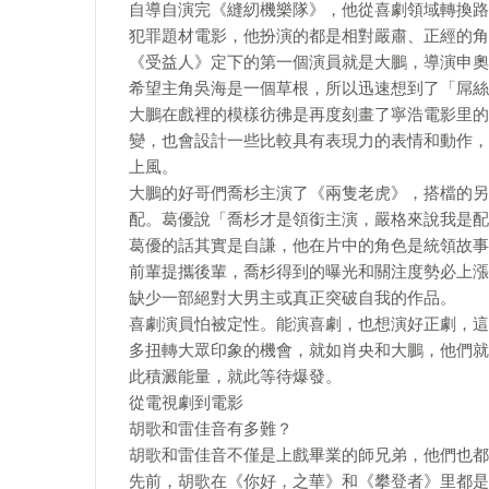
自導自演完《縫紉機樂隊》，他從喜劇領域轉換路
犯罪題材電影，他扮演的都是相對嚴肅、正經的角
《受益人》定下的第一個演員就是大鵬，導演申奧
希望主角吳海是一個草根，所以迅速想到了「屌絲
大鵬在戲裡的模樣彷彿是再度刻畫了寧浩電影里的
變，也會設計一些比較具有表現力的表情和動作，
上風。
大鵬的好哥們喬杉主演了《兩隻老虎》，搭檔的另
配。葛優說「喬杉才是領銜主演，嚴格來說我是配
葛優的話其實是自謙，他在片中的角色是統領故事
前輩提攜後輩，喬杉得到的曝光和關注度勢必上漲
缺少一部絕對大男主或真正突破自我的作品。
喜劇演員怕被定性。能演喜劇，也想演好正劇，這
多扭轉大眾印象的機會，就如肖央和大鵬，他們就
此積澱能量，就此等待爆發。
從電視劇到電影
胡歌和雷佳音有多難？
胡歌和雷佳音不僅是上戲畢業的師兄弟，他們也都
先前，胡歌在《你好，之華》和《攀登者》里都是