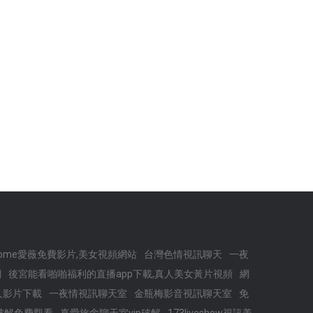
come愛薇免費影片,美女視頻網站
台灣色情視訊聊天
一夜
網
後宮能看啪啪福利的直播app下載,真人美女黃片視頻
網
人影片下載
一夜情視訊聊天室
金瓶梅影音視訊聊天室
免