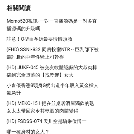
相關閱讀
Momo520視訊-一對一直播源碼是一對多直
播源碼的升級嗎
註意！O型血孕媽最要珍惜頭胎
(FHD) SSNI-832 同房投宿NTR～巨乳部下被
最討厭的中年性騷上司幹得
(HD) JUKF-045 被交友軟體認識的大叔肉棒
搞到完全墮落的【找乾爹】女大
小倉優香憑8頭身G奶出道半年殺入黃金檔人
氣急升
(HD) MEKO-151 把在並桌居酒屋獨飲的熟
女太太帶回家令其乾涸的肉體變得
(HD) FSDSS-074 天川空是騎乘位博士
哪一種身材的女人？.