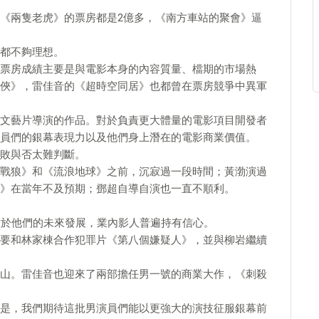
《兩隻老虎》的票房都是2億多，《南方車站的聚會》逼
都不夠理想。
票房成績主要是與電影本身的內容質量、檔期的市場熱
俠》，雷佳音的《超時空同居》也都曾在票房競爭中異軍
文藝片導演的作品。對於負責更大體量的電影項目開發者
員們的銀幕表現力以及他們身上潛在的電影商業價值。
敗與否太難判斷。
戰狼》和《流浪地球》之前，沉寂過一段時間；黃渤演過
》在當年不及預期；鄧超自導自演也一直不順利。
對於他們的未來發展，業內影人普遍持有信心。
要和林家棟合作犯罪片《第八個嫌疑人》，並與柳岩繼續
山。雷佳音也迎來了兩部擔任男一號的商業大作，《刺殺
是，我們期待這批男演員們能以更強大的演技征服銀幕前