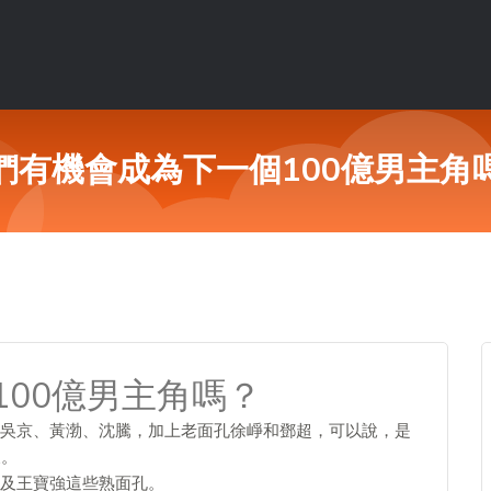
們有機會成為下一個100億男主角
00億男主角嗎？
吳京、黃渤、沈騰，加上老面孔徐崢和鄧超，可以說，是
天。
及王寶強這些熟面孔。