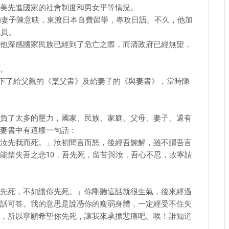
美先進國家的社會制度和男女平等情況。
久的妻子陳意映，東渡日本自費留學，專攻日語。不久，他加
成員。
他深感國家民族已經到了危亡之際，而清政府已經無望，
。
淚寫下了給父親的《稟父書》及給妻子的《與妻書》，當時陳
負了太多的壓力，國家、民族、家庭、父母、妻子、還有
妻書中有這樣一句話：
汝先我而死。」汝初聞言而怒，後經吾婉解，雖不謂吾言
能禁失吾之悲10，吾先死，留苦與汝，吾心不忍，故寧請
先死，不如讓你先死。」你剛聽這話就很生氣，後來經過
話可答。我的意思是說憑你的瘦弱身體，一定經受不住失
，所以寧願希望你先死，讓我來承擔悲痛吧。唉！誰知道