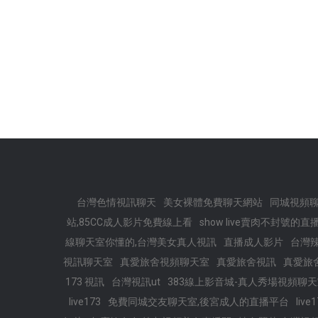
台灣色情視訊聊天
美女裸體免費聊天網站
同城視頻聊
站,85CC成人影片免費線上看
show live賣肉不封號的直
線聊天室你懂的,台灣美女真人視訊
直播成人影片
台灣辣
視訊聊天室
真愛旅舍視頻聊天室
真愛旅舍視訊
真愛旅
173 視訊
台灣視訊ut
383線上影音城-真人秀場視頻聊
live173
免費同城交友聊天室,後宮成人的直播平台
liv