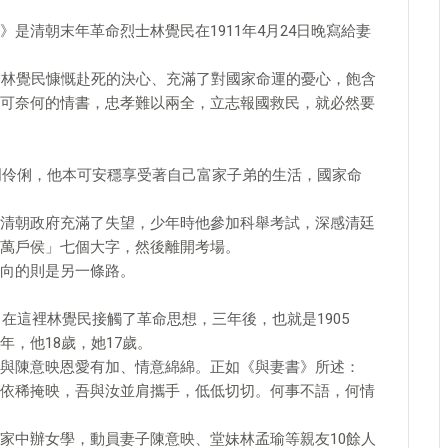
是清朝末年革命烈士林覺民在1911年4月24日晚寫給妻
了林覺民慷慨赴死的決心、充滿了對國家命運的憂心，飽含
可奈何的情書，忠孝難以兩全，立志報國救民，就必然要
聰明伶俐，他本可安穩享受著自己富家子弟的生活，國家命
清朝政府充滿了失望，少年時他參加科舉考試，深感清廷
萬戶侯」七個大字，然後離開考場。
向的則是另一條路。
，在這裡林覺民接觸了革命思想，三年後，也就是1905
，他18歲，她17歲。
與陳意映恩愛有加、情意綿綿。正如《與妻書》所述：
依稀掩映，吾與汝並肩攜手，低低切切。何事不語，何情
家中辦女學，動員妻子陳意映、堂妹林孟瑜等親友10餘人