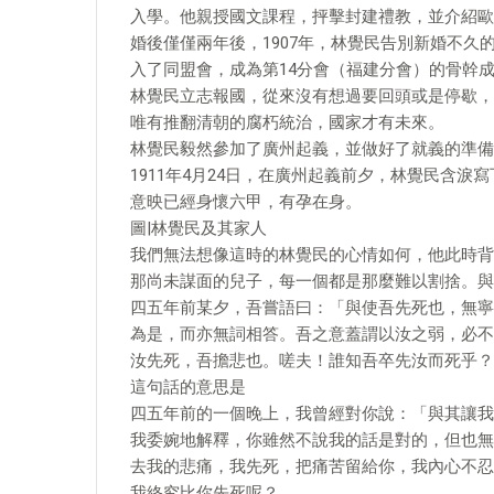
入學。他親授國文課程，抨擊封建禮教，並介紹歐
婚後僅僅兩年後，1907年，林覺民告別新婚不
入了同盟會，成為第14分會（福建分會）的骨幹
林覺民立志報國，從來沒有想過要回頭或是停歇，
唯有推翻清朝的腐朽統治，國家才有未來。
林覺民毅然參加了廣州起義，並做好了就義的準備
1911年4月24日，在廣州起義前夕，林覺民含
意映已經身懷六甲，有孕在身。
圖|林覺民及其家人
我們無法想像這時的林覺民的心情如何，他此時背
那尚未謀面的兒子，每一個都是那麼難以割捨。與
四五年前某夕，吾嘗語曰：「與使吾先死也，無寧
為是，而亦無詞相答。吾之意蓋謂以汝之弱，必不
汝先死，吾擔悲也。嗟夫！誰知吾卒先汝而死乎？
這句話的意思是
四五年前的一個晚上，我曾經對你說：「與其讓我
我委婉地解釋，你雖然不說我的話是對的，但也無
去我的悲痛，我先死，把痛苦留給你，我內心不忍
我終究比你先死呢？