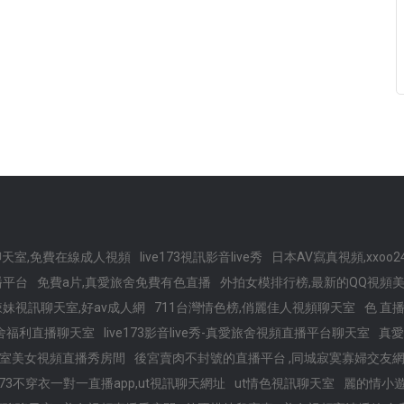
天室,免費在線成人視頻
live173視訊影音live秀
日本AV寫真視頻,xxoo
播平台
免費a片,真愛旅舍免費有色直播
外拍女模排行榜,最新的QQ視頻
妹視訊聊天室,好av成人網
711台灣情色榜,俏麗佳人視頻聊天室
色 直
舍福利直播聊天室
live173影音live秀-真愛旅舍視頻直播平台聊天室
真愛
天室美女視頻直播秀房間
後宮賣肉不封號的直播平台 ,同城寂寞寡婦交友
e173不穿衣一對一直播app,ut視訊聊天網址
ut情色視訊聊天室
麗的情小遊