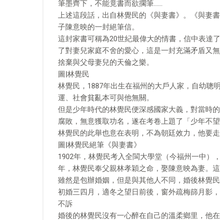
筆墨齊下，不能竟書而欲擱筆……
上述這段話，出自林覺民的《與妻書》。《與妻書》
子陳意映的一封絕筆信。
這封家書可稱為20世紀最偉大的情書，信中表達
了對妻兒家庭不舍的愛心，這是一封充滿矛盾又無
捨棄與父母妻兒的天倫之樂。
圖|林覺民
林覺民，1887年出生在福州的大戶人家，自幼
運、社會貧亂本可與他無關。
但是少年時代的林覺民便深感國家大義，對當時的
腐敗，無意獲取功名，遂在考卷上題了「少年不望
林覺民的此舉也意在表明，不為朝廷效力，他要走
圖|林覺民絕筆《與妻書》
1902年，林覺民考入全閩大學堂（今福州一中）
年，林覺民奉父親林孝穎之命，娶陳意映為妻。這年
雖然是包辦婚姻，但是與其他人不同，婚後林覺民
初婚三四月，適冬之望日前後，窗外疏梅篩月影，
不訴
婚後的林覺民沒有一心醉在自己的溫柔鄉里，他在