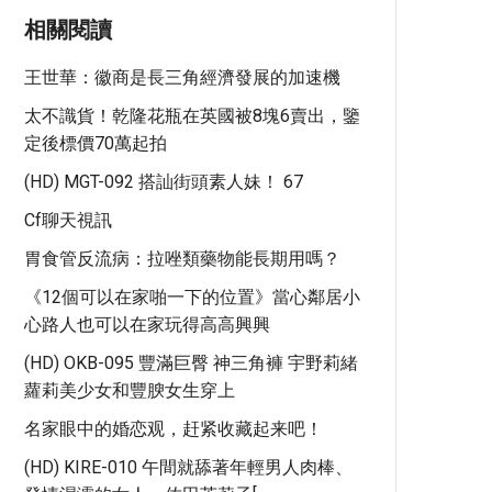
相關閱讀
王世華：徽商是長三角經濟發展的加速機
太不識貨！乾隆花瓶在英國被8塊6賣出，鑒
定後標價70萬起拍
(HD) MGT-092 搭訕街頭素人妹！ 67
Cf聊天視訊
胃食管反流病：拉唑類藥物能長期用嗎？
《12個可以在家啪一下的位置》當心鄰居小
心路人也可以在家玩得高高興興
(HD) OKB-095 豐滿巨臀 神三角褲 宇野莉緒
蘿莉美少女和豐腴女生穿上
名家眼中的婚恋观，赶紧收藏起来吧！
(HD) KIRE-010 午間就舔著年輕男人肉棒、