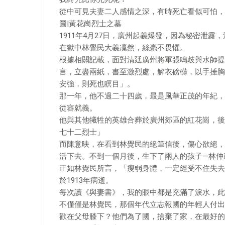
從中可見夫妻二人感情之深，有時死亡看似可怕，
圖|黃花崗烈士之墓
1911年4月27日，廣州起義爆發，因為秘密泄
在獄中林覺民大義凜然，絲毫不畏懼。
根據相關記載，面對清廷廣州將軍張鳴歧與水師提
言，立盡兩紙，書至激烈處，解衣磅礴，以手捶胸
安強，則死也瞑目」。
那一年，他不過二十四歲，最是風華正茂的年紀，
從容就義。
他與其他犧牲的英雄合葬於廣州郊區的紅花崗，後
七十二烈士」
而陳意映，在看到林覺民的絕筆信後，傷心欲絕，
活下去。不到一個月後，生下了兩人的孩子—林仲
正如林覺民所言，「瘦弱身體，一定經受不住失去
於1913年病逝。
每次讀《與妻書》，我的眼中都是充滿了淚水，此
​不僅僅是林覺民，那個年代立志報國的年輕人付
歡在父母膝下？他們為了國，捨棄了家，在最好的