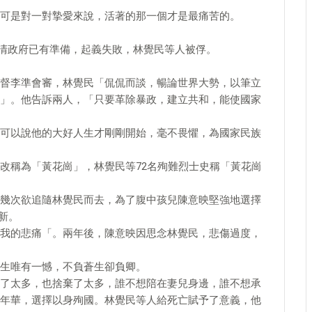
可是對一對摯愛來說，活著的那一個才是最痛苦的。
露，清政府已有準備，起義失敗，林覺民等人被俘。
督李準會審，林覺民「侃侃而談，暢論世界大勢，以筆立
」。他告訴兩人，「只要革除暴政，建立共和，能使國家
可以說他的大好人生才剛剛開始，毫不畏懼，為國家民族
改稱為「黃花崗」，林覺民等72名殉難烈士史稱「黃花崗
幾次欲追隨林覺民而去，為了腹中孩兒陳意映堅強地選擇
新。
我的悲痛「。兩年後，陳意映因思念林覺民，悲傷過度，
生唯有一憾，不負蒼生卻負卿。
出了太多，也捨棄了太多，誰不想陪在妻兒身邊，誰不想承
年華，選擇以身殉國。林覺民等人給死亡賦予了意義，他