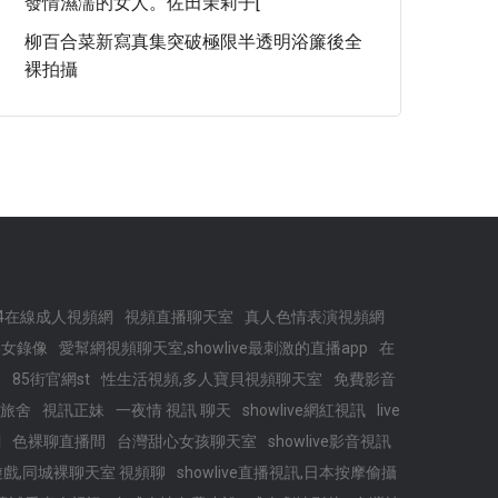
發情濕濡的女人。佐田茉莉子[
柳百合菜新寫真集突破極限半透明浴簾後全
裸拍攝
24在線成人視頻網
視頻直播聊天室
真人色情表演視頻網
美女錄像
愛幫網視頻聊天室,showlive最刺激的直播app
在
播
85街官網st
性生活視頻,多人寶貝視頻聊天室
免費影音
旅舍
視訊正妹
一夜情 視訊 聊天
showlive網紅視訊
live
網
色裸聊直播間
台灣甜心女孩聊天室
showlive影音視訊
戲,同城裸聊天室 視頻聊
showlive直播視訊,日本按摩偷攝