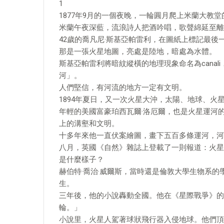
1
1877年9月的一個夜晚，一輪圓月爬上米蘭大教
米蘭午夜深藍，流浪詩人把酒吟唱，歌聲綿延至離
42歲的喬凡尼·斯基亞帕雷利，在圖紙上標記最後
那是一張火星地圖，亮處是陸地，暗處為水體。
斯基亞帕雷利將暗紋縱橫的地理現象命名為cana
河」。
人們堅信，有河流的地方一定有文明。
1894年夏日，又一次火星大沖，太陽、地球、火
年輕的美國富豪珀西瓦爾·洛厄爾，也是火星運河
上的溝壑和文明。
十多年來他一直伏案繪圖，畫下五百多條運河，河
八月，英國《自然》雜誌上登載了一則報道：火星
是什麼樣子？
赫伯特·喬治·威爾斯，當時還是倫敦大學生物系
生。
三年後，他的小說轟動全國。他在《星際戰爭》的
輪。」
小說里，火星人駕著球狀飛行器入侵地球。他們頂