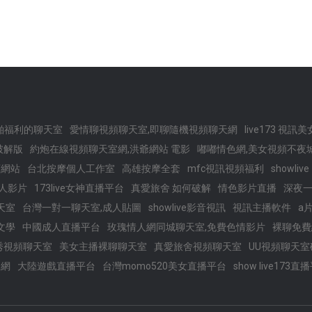
啪福利的聊天室
愛情聊視頻聊天室,即聊隨機視頻聊天網
live173 視訊美
破解版
約炮在線視頻聊天室網,洪爺網站 電影
嘟嘟情色網,美女視頻不夜
頻網站
台北按摩個人工作室
高雄按摩全套
mfc視訊視頻福利
showlive
人影片
173live女神直播平台
真愛旅舍 如何破解
情色影片直播
深夜
天室
台灣一對一聊天室,成人貼圖
showlive影音視訊
視訊主播軟件
a
文學
中國成人直播平台
玫瑰情人網同城聊天室,免費色情影片
裸聊免費
秀視頻聊天室
美女主播裸聊聊天室
真愛旅舍視頻聊天室
UU視頻聊天室
官網
大陸遊戲直播平台
台灣momo520美女直播平台
show live173直