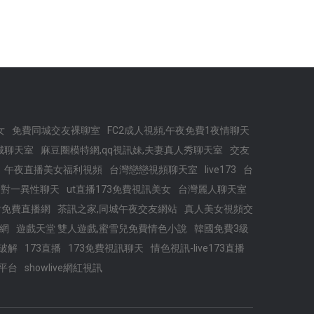
女
免費同城交友裸聊室
FC2成人視頻,午夜免費1夜情聊天
城聊天室
麻豆圈模特網,qq視訊妹,夫妻真人秀聊天室
交友
午夜直播美女福利視頻
台灣戀戀視頻聊天室
live173
台
一對一異性聊天
ut直播173免費視訊美女
台灣麗人聊天室
片免費直播網
茶訊之家,同城午夜交友網站
真人美女視頻交
網
遊戲天堂 雙人遊戲,蜜雪兒免費情色小說
韓國免費3級
破解
173直播
173免費視訊聊天
情色視訊-live173直播
播平台
showlive網紅視訊