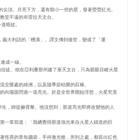
堂的尖頂。月亮下方，還有顆小一些的星，發著熒熒紅光。
教堂不遠的布雷拉天文台。
一道暗紋。
li，義大利語的「槽溝」。譯文傳到後世，變成了「運
星連成一線。
的信徒。他在亞利桑那州建了座天文台，只為親眼目睹火星
流交匯處的綠洲，以及隨季節枯榮的莊稼。
的向陽面閃過一道亮光。於是全世界開始浮想，火星究竟
的學生，師從赫胥黎。他沒想到，那道亮光即將改變他的人
第一章寫道：「我總覺得那道強光來自火星人鑄造的巨
著怪異的章魚腦袋，手持激光槍，所到之處，都長出紅色