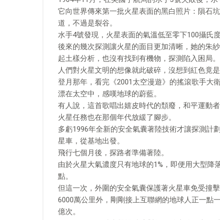
它向世界傳來第一批火星表面的黑白照片：隕石坑
道，不過是裂谷。
水手4號發現，火星表面的氣溫低至零下100攝氏
後來的幾次探測讓火星的面目更加清晰，她的朱紗
起土樣分析，也沒有找到有機物，探測陷入困局。
人們對火星文明的想像就此破碎，沒想到紅色竟是
登月那年，看完《2001太空漫遊》的搖滾歌手大
漂在太空中，感嘆地球的蔚藍。
有人說，這首歌唱出嬉皮時代的頹廢，和平運動者
火星任務也在那個年代放緩了腳步。
多虧1996年全新的安全氣囊著陸技術才讓探測
星車，從基地出發。
飛行七個月後，探路者準備著陸。
由於火星大氣濃度只有地球的1%，即便用大型降
點。
但這一次，外圍的安全氣囊保護著火星車免受撞擊
6000萬公里外，剛剛接上互聯網的地球人正一
億次。