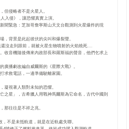
，但侵略者不是火星人。
星人入侵》，讓恐懼真實上演。
新聞緊急：芝加哥詹寧斯山天文台觀測到火星爆炸的現
場，背景是此起彼伏的尖叫和爆裂聲。
員還沒走到跟前，就被火星生物噴射的火焰燒死……
。收音機隨後傳來內政部長和羅斯福的聲音，他們乞求上
的廣播劇改編自威爾斯的《星際大戰》。
打求救電話，一邊準備駛離家園。
，凝視著人類對未知的恐懼。
亡之星」，古希臘人用戰神馬爾斯為它命名，古代中國則
，那往往是不祥之兆。
失敗，不是未抵軌道，就是在近軌處失聯。
，水手4號修正了燃料推進器，終於成功躍入觀測軌道。