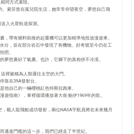
以相同方式著陸。
的。索菲曾在孤兒院生活，她常常仰望夜空，夢想自己飛
人類送入火星軌道探測。
。
囊，帶有燃料助推的起重機可以更加精準地投放漫遊車。
%的水分，並在部分岩石中發現了有機物。好奇號至今仍在工
拍照。
的夢想裹好了氣囊。也許，它腳下的真相併不冷漠。
心，這裡被稱為人類通往太空的大門。
停靠在39A發射台。
是他自己的一輛櫻桃紅色特斯拉跑車。
遊指南》，車裡循環播放著大衛·鮑伊1969年的歌。
破長空，載人龍飛船成功發射，兩位NASA宇航員將在未來幾月
而邁進門檻的這一步，我們已經走了半世紀。