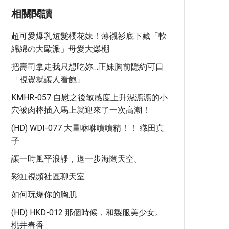
相關閱讀
超可愛爆乳短髮櫻花妹！薄襯衫底下藏「軟
綿綿の大歐派」母愛大爆棚
把壽司拿走我只想吃妳…正妹胸前隱約可口
「視覺就讓人看飽」
KMHR-057 自慰之後敏感度上升濕漉漉的小
穴被肉棒插入馬上就迎來了一次高潮！
(HD) WDI-077 大量咻咻噴噴精！！ 織田真
子
讓一時風平浪靜，退一步海闊天空。
彩虹視頻社區聊天室
如何玩爆你的胸肌
(HD) HKD-012 那個時候，和製服美少女。
桃井春香