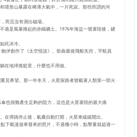
和環形山暴露在稀薄大氣中，一片死寂。那些所謂的河
度，而且沒有測出磁場。
不過是風暴捲起的赤鐵礦土。1976年海盜一號著陸後，鏟
如此冰冷。
衛·鮑伊創作了《太空怪談》。歌曲最後飛船失控，宇航員
躺在地球搖籃里，什麼也不用做。
計劃重見希望。那一年冬天，火星探路者號載著人類第一部火
落傘也很難產生足夠的阻力，這也是火星著陸的最大痛
。在彈跳停止後，氣囊自動打開，火星車緩緩開出。
點一點下載漫遊車發來的照片，不過幾小時，點擊量就超過一