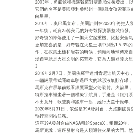
2003年，勇氣號和機遇號這對雙胞胎先後發出，
它們的名字是美國亞利桑那州一個9歲女孩索菲取
向星星。
2010年，奧巴馬宣布，美國計劃在2030年將把
一年後，耗資25億美元的好奇號探測器整裝待發
好奇號的降落使用了一架天空起重機。比起安全氣
更加驚喜的是，好奇號在火星土壤中測出1.5-3
作，在採集土樣和岩芯的時候，頻頻向地球傳來自
漫遊車就是火星文明的拓荒者，它為人類登陸火星
3
2018年2月7日，美國佛羅里達州肯尼迪航天中
一輛輛履帶式運輸車駛過巨大的球形液氧貯存罐，
馬斯克在屏幕前觀看獵鷹重型火箭發射。火箭里，
特斯拉車裡坐著一個模擬宇航員，手邊是《銀河系漫
不出意外，歌聲將和跑車一起，繞行火星十億年。
2020年5月31日，依然是39A發射台，火焰劃
執行空間站任務。
這座39A發射台由NASA租給SpaceX，租期20年。
馬斯克說，這座發射台是人類通往火星的大門。然