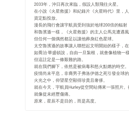
2033年，沖日再次來臨，假設人類飛往火星。
在小說《火星救援》和紀錄片《火星時代》里，人
資定點投放。
漫長的飛行會讓宇航員受到強於地球200倍的輻射
和魯濱遜一樣，《火星救援》的主人公馬克遭遇風
但任何一個偶然都足以讓他葬身紅色星球。
太空魯濱遜的故事讓人聯想起文明開始的樣子，在
如喬治·華盛頓說，自由一旦紮根，就會像植物一
但這註定是一條艱難的路。
就在我們腳下，依然是被病毒和怒火點燃的時空。
疫情尚未平息，非裔男子弗洛伊德之死引發全球的
火光之中，仰望星空顯得珍貴且奢侈。
就在今天，宇航員Hurley從空間站傳來一張照
就像從未經歷傷痛。
原來，星辰不是目的，而是高度。