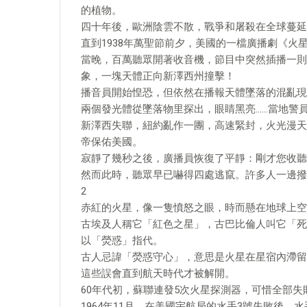
的植物。
四十年後，歐洲陰雲不散，戰爭和屠殺在全球蔓延
直到1938年萬聖節前夕，美國的一檔廣播劇《火
當晚，百萬聽眾開著收音機，節目中突然插播一則
象，一塊天體正向新澤西州撞擊！
播音員開始惶恐，但依然在播報天體墜落的混亂現
兩個發光體從墜落物里探出，眼睛黑亮……當地警
新澤西失聯，紐約亂作一團，高速緊封，火光漫天
帝保佑美國。
寂靜了幾秒之後，廣播員恢復了平靜：剛才您收聽
然而此時，聽眾早已嚇得四處逃竄。許多人一邊撥
2
赤紅的火星，像一隻憤怒之眼，時而懸在地球上空
古埃及人稱它「紅色之星」，古巴比倫人叫它「死
以「熒惑」指代。
古人忌諱「熒惑守心」，意思是火星在星宿內滯留
這些誤會直到航天時代才被解開。
60年代初，蘇聯連發5次火星探測器，可惜全部
1964年11月，在美國宇航局的水手3號失敗後