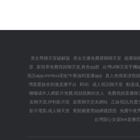
美女秀聊天室破解版
美女主播免費祼聊聊天室
能看啪
室
新視界免費視頻聊天室,黃色qq群
台灣ut聊天室手機
視訊app,mmbox彩虹午夜福利直播app
真人色情表演視
灣真愛旅舍刺激直播平台
85街
成人視訊聊天室
動漫成
嘟嘟成年人網影片免費,視頻跳舞的女人
免費視頻直播聊
友聊天室,伊利影片區
寂寞聊天交友網站
正妹視訊,性愛
影片電影,成人聊天室
賓館嬌妻黑絲網襪誘惑
免費午夜
台灣甜心女孩live直播