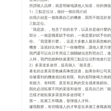
所謂個人品牌，就是明確地讓他人知道，你的價值
1）三點定位法，做好一個自我介紹
自我介紹是一個推薦自己的機會，因而不能流於形
三點定位。
「我是誰」，包含了你的名字，以及你是做什麼的
部分，一個是職業賦予你的，一個是愛好賦予你的
你。「我需要什麼」，這是大多數人最容易忽略的
機會，這就好比伸出了一枝橄欖枝，讓他人更方便
我們還可以在日常用這三個關鍵信息對照自己，進
人時，我們也能夠快速運用三點定位法對他進行定
2）多渠道多途徑，提高個人「能見度」
著名的企業高管教練高琳曾說過，如果你和公司其
你被看到的機會就比較有限。有的老闆會竭力推銷
有能力、有時間、甚至有足夠的安全感來推銷你。
因此必須拓展不同的渠道和途徑，提高自己的「能
怎樣才能拓展多渠道和多途徑呢？
第一，拓展工作職責，發揮個人才幹。
據我觀察，有些職場人的才華是在承擔工會職責期