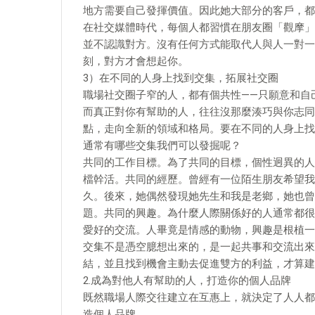
地方需要自己發揮價值。因此她大部分的客戶，都
在社交媒體時代，每個人都習慣在朋友圈「觀摩」
並不認識對方。沒有任何方式能取代人與人一對一
刻，對方才會想起你。
3）在不同的人身上找到交集，拓展社交圈
職場社交圈子窄的人，都有個共性——只願意和自
而真正對你有幫助的人，往往沒那麼湊巧與你志同
點，走向全新的領域和格局。要在不同的人身上找
通常有哪些交集我們可以發掘呢？
共同的工作目標。為了共同的目標，個性迥異的人
檔幹活。共同的經歷。曾經有一位陌生朋友希望我
久。後來，她偶然發現她先生和我是老鄉，她也曾
題。共同的興趣。為什麼人際關係好的人通常都很
愛好的交流。人畢竟是情感的動物，興趣是根植一
交集不是憑空臆想出來的，是一起共事和交流出來
結，並且找到機會主動去促進雙方的利益，才算建
2.成為對他人有幫助的人，打造你的個人品牌
既然職場人際交往建立在互惠上，就決定了人人都
造個人品牌。