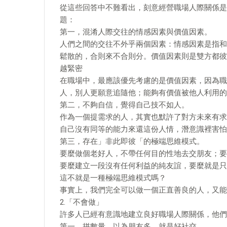
從這些回答中不難看出，刻意經營職場人際關係是
題：
第一，混淆人際交往的情感因素與價值因素。
人們之間的交往不外乎兩個因素：情感因素是指和
鬆散的，合則來不合則分。價值因素則是雙方都彼
越緊密
在職場中，最應該優先考慮的是價值因素，因為職
人，別人更願意追隨他；能夠有價值被他人利用的
第二，不夠自信，覺得自己技不如人。
作為一個提需求的人，其實也默許了對方未來有求
自己沒有同等的能力來還這份人情，潛意識裡害怕
第三，存在」非此即彼「的極端思維模式。
要麼做個老好人，不帶任何目的性地去交朋友；要
要麼建立一段沒有任何利益的純友誼，要麼就是只
這不就是一種極端思維模式嗎？
事實上，我們完全可以做一個正直善良的人，又能
2.「不會做」
許多人已經有意識地建立良好職場人際關係，他們
第一，拼數量，以為朋友多，就是好社交。