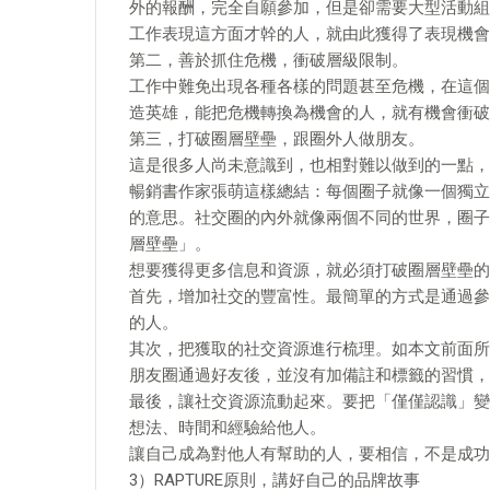
外的報酬，完全自願參加，但是卻需要大型活動組
工作表現這方面才幹的人，就由此獲得了表現機會
第二，善於抓住危機，衝破層級限制。
工作中難免出現各種各樣的問題甚至危機，在這個
造英雄，能把危機轉換為機會的人，就有機會衝破
第三，打破圈層壁壘，跟圈外人做朋友。
這是很多人尚未意識到，也相對難以做到的一點，
暢銷書作家張萌這樣總結：每個圈子就像一個獨立
的意思。社交圈的內外就像兩個不同的世界，圈子
層壁壘」。
想要獲得更多信息和資源，就必須打破圈層壁壘的
首先，增加社交的豐富性。最簡單的方式是通過參
的人。
其次，把獲取的社交資源進行梳理。如本文前面所
朋友圈通過好友後，並沒有加備註和標籤的習慣，
最後，讓社交資源流動起來。要把「僅僅認識」變
想法、時間和經驗給他人。
讓自己成為對他人有幫助的人，要相信，不是成功
3）RAPTURE原則，講好自己的品牌故事