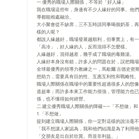
一.優秀的職場人際關係，不等於「好人緣」
我在職場這些年，身邊有不少人緣好的同事。他們
導都能相處融洽。
大小聚會從不缺席，三不五時請同事喝個奶茶，再
樣的人呢？
都說人緣越好，職場發展越順利，但事實上，有一
「高冷」，好人緣的人，反而混得不怎麼樣。
人緣越好，混得越差，幾乎成了職場的毒雞湯。
人緣好本身沒有錯，許多人的問題在於，誤把職場
全球最優秀的領導力教練之一，馬歇爾.古德史密
想助力，需要具有目的性、互惠互利性和戰略性。
職場人際關係在職場中的重要性超過很多人的想像
道超車；而許多本來工作能力很強，管理能力也已
係，也不懂得如何經營。
二.建立優秀職場人際關係的障礙——「不想做」
1.「不想做」
提到建立職場人際關係，你一定對這樣的說法毫不
「我不想讓人家認為，我和他們結識是為了利用他
「交朋友是出自於欣賞。而並非利益。」