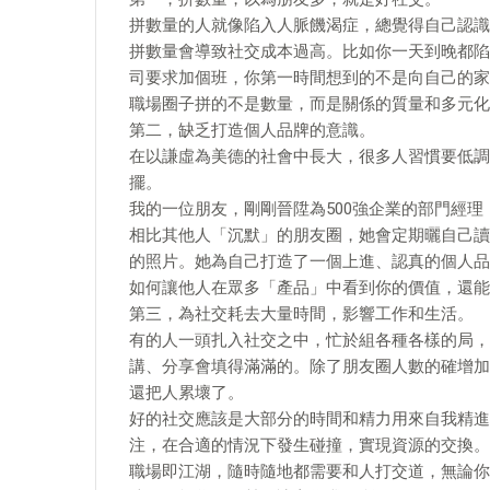
拼數量的人就像陷入人脈饑渴症，總覺得自己認識
拼數量會導致社交成本過高。比如你一天到晚都陷
司要求加個班，你第一時間想到的不是向自己的家
職場圈子拼的不是數量，而是關係的質量和多元化
第二，缺乏打造個人品牌的意識。
在以謙虛為美德的社會中長大，很多人習慣要低調
擺。
我的一位朋友，剛剛晉陞為500強企業的部門經
相比其他人「沉默」的朋友圈，她會定期曬自己讀
的照片。她為自己打造了一個上進、認真的個人品
如何讓他人在眾多「產品」中看到你的價值，還能
第三，為社交耗去大量時間，影響工作和生活。
有的人一頭扎入社交之中，忙於組各種各樣的局，
講、分享會填得滿滿的。除了朋友圈人數的確增加
還把人累壞了。
好的社交應該是大部分的時間和精力用來自我精進
注，在合適的情況下發生碰撞，實現資源的交換。
職場即江湖，隨時隨地都需要和人打交道，無論你