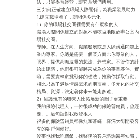
法，只能學習經營，讓它為我們所用。
三.如何正確建立職場人際關係，為職業發展助力
1.建立職場圈子，讓關係多元化
1）你的職場社交圈裡需要有什麼樣的人
職場人際關係建立的對象不能狹隘地限於辦公室內
場社交圈。
導師。在人生方向、職業發展或是人際溝通問題上
業內專家。你總是需要一個某方面比你專業的人，
眼界，提供高瞻遠矚的想法。夢想家。不管你的計
給出建議，他們很可能將來成為你的事業夥伴。實
嗨，需要實幹家挑戰你的想法，推動你採取行動。
相比只為了滿足情感需求的朋友圈，多元化的社交
格局、資源，決定著你未來能走多遠。
2）維護現有的聯繫人比拓展新的圈子更重要
我的保險代理人，一位很成功的保險營銷員，曾經
要」。這句話對我啟發很大。
很多的保險營銷員都像無頭蒼蠅一樣滿大街開發客
有的客戶伺候好。
沒事也找我吃個飯，找醫院的客戶諮詢醫療知識，