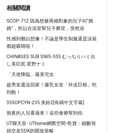
相關閱讀
SCOP-712 因為想被再婚對象的兒子叫“媽
媽”，所以在浴室幫兒子擦背，突然浴
性感到難以想像！不論是學生制服還是泳裝
都超吸睛啦！
CHINASES SUB SNIS-555 むっちりハミ出
し美巨尻 星野ナミ
「天使降臨」最美宅女
趁男友還沒回家！爆乳女友「外送巨根」吃
到飽！
355OPCYN-235 美鈴2[有碼中文字幕]
熬夜的人兒看過來！這些食療幫到你
UT聊天室- UThome網際空間-乾貨：細數視
頻交友SDK的開放策略