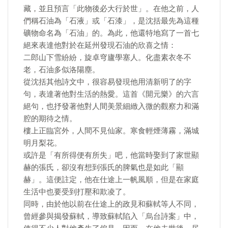
藏，並且預言「此物後必大行於世」。在他之前，人
們稱石油為「石液」或「石漆」，是沈括最先為這種
礦物命名為「石油」的。為此，他還特地寫了一首七
絕來表達他對於在延州發現石油的欣喜之情：
二郎山下雪紛紛，旋卓穹廬學塞人。化盡素衣冬不
老，石油多似洛陽塵。
從沈括其他詩文中，很容易發現他用清新明了的字
句，表達著他對生活的熱愛。這首《開元樂》的六言
絕句，也抒發著他對人間美景細緻入微的觀察力和滿
腔的期待之情。
樓上正臨宮外，人間不見仙家。寒食輕煙薄霧，滿城
明月梨花。
或許是「有所得便有所失」吧，他當時娶到了家世顯
赫的張氏，卻沒有想到張氏的脾氣也是如此「顯
赫」。這便註定，他在仕途上一帆風順，但是在家庭
生活中也要受到打壓和欺凌了。
同時，由於他以前在仕途上的政見和蘇軾等人不同，
曾經參與揭發蘇軾，導致蘇軾陷入「烏台詩案」中，