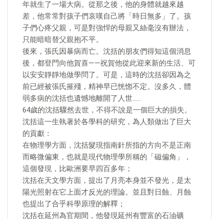
年就生了一場大病。從那之後，他的身體就越來越
差，他常常對孩子們哀嘆自己將「時日無多」了。孩
子們心疼父親，可是對強悍的母親又絲毫沒有辦法，
只能暗暗替父親抱不平。
後來，張氏因暴病而亡。沈括的朋友們得知這個消息
後，都登門向他賀喜——祝賀他從此迎來新的生活、可
以安安靜靜地做學問了。可是，這時的沈括卻因為之
前已經被張氏摧殘，精神早已恍惚不定。沒多久，體
弱多病的沈括也遺憾地離開了人世……
64歲的沈括驟然去世，不得不說是一個巨大的損失。
沈括這一生執著於各學科的研究，為人類做出了巨大
的貢獻：
在物理學方面，沈括髮現指南針所指的方向不是正南
而略微偏東，也就是現代物理學所稱的「磁偏角」，
這個發現，比歐洲要早四百多年；
沈括在天文學方面，提出了月亮本身並不發光，是太
陽光照射在它上面才反光的理論。並且對日蝕、月蝕
也提出了合乎科學原理的解釋；
沈括在延州為官期間，他發現延州有豐富的石油礦