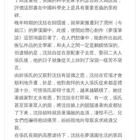
了高度重視，英國的科學史家李約瑟曾經大為讚賞，
評價這部書在中國科學史上是具有重要意義的里程
碑。
晚年時期的沈括在歸隱後，就舉家搬遷到了潤州（今
鎮江）的夢溪園中。此後，便開始潛心創作《夢溪筆
談》這部鴻篇巨著了。在人們想像中，能創作出如此
恢弘作品的文學家，和夫人之間一定是鶼鰈情深的。
但遺憾的是，沈括自從在原配妻子去世、娶回二夫人
張氏後，他的日子就像從天上掉到了深淵一樣苦不堪
言。
由於張氏的父親對沈括有提攜之恩，沈括在官場才會
順利地升遷，於是，他對彪悍的夫人張氏從來都是禮
讓十分。可惜張氏卻得寸進尺，越來越驕橫了。她仗
著娘家對丈夫有恩，對沈括非打即罵。有一次，張氏
甚至當著眾人的面，將沈括臉上的鬍鬚連著肉皮都扯
了下來，沈括頓時就捂著滿臉的血漬，凄惶不已。兒
女們也嚇得抱頭痛哭，紛紛跪地向母親哀求繞過父
親。
在張氏長期的高壓虐待下，沈括在夢溪園生活的第四