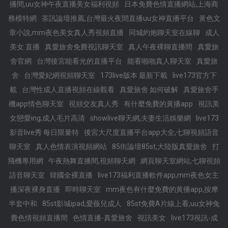
播間,uu女神午夜直播美女福利視頻
日本免費色情直播網站,上海商
務模特網
茶訊論壇推薦,台灣最火夜間直播uu女神直播平台
黃色文
章小說,mm夜色美女真人秀視頻直播
同城約炮聊天室在線聊
成人
美女 直播
真愛旅舍免費視訊聊天室
真人午夜裸聊直播間
真愛旅
舍官網
台灣後宮能看光的直播平台
能看啪啪真人聊天室
真愛旅
舍
台灣愛妃網視頻聊天室
173live版本 最新下載
live173官方下
載
台灣性成人直播視頻在線觀看
真愛旅舍 如何破解
真愛旅舍手
機app情色聊天室
視頻交友真人秀
有什麼免費的黃播app
視訊美
女戀愛ing,成人毛片高清
showlive聊天網,夫妻生活娛樂網
live173
影音live秀 每日限量特
後宮大尺度直播平台app大全,七聊視頻語音
聊天室
真人色情表演視頻網站
85街論壇85st,大陸版真愛旅舍
打
飛機專用網
午夜熱舞直播間,視頻聊天網
網頁聊天室網站,七聊視頻
語音聊天室
韓國全裸直播
live173福利直播軟件app,mm夜色女主
播深夜裸身直播
即時聊天室
mm夜色有什麼免費的黃播app,按摩
半套中和
85st影城ipad,愛薇兒成人
85st免費A片線上看,uu女神兔
費色情視頻直播間
色情直播-真愛旅舍
視訊美女
live173視訊-成