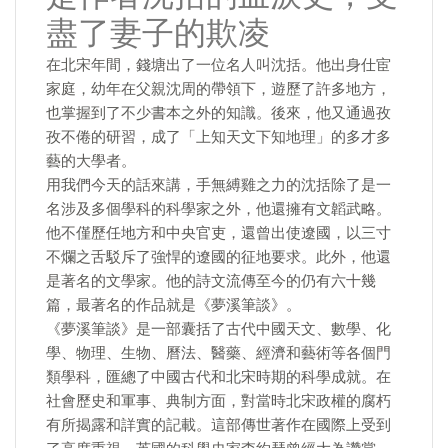
盡了妻子的欺凌
在北宋年間，錢塘出了一位名人叫沈括。他出身仕宦
家庭，幼年在父親沈周的帶領下，遊歷了許多地方，
也掌握到了不少書本之外的知識。後來，他又通過孜
孜不倦的研習，成了「上知天文下知地理」的多才多
藝的大學者。
用我們今天的話來講，手無縛雞之力的沈括除了是一
名涉及多個學科的科學家之外，他還擁有文韜武略。
他不僅歷任地方和中央官吏，還曾出使遼國，以三寸
不爛之舌駁斥了強悍的遼國的征地要求。此外，他還
是著名的文學家。他的詩文流傳至今的仍有六十幾
篇，最著名的作品就是《夢溪筆談》。
《夢溪筆談》是一部囊括了古代中國天文、數學、化
學、物理、生物、曆法、醫藥、經濟和藝術等各個門
類學科，匯總了中國古代和北宋時期的科學成就。在
社會歷史和軍事、典制方面，對當時北宋政權的腐朽
有所揭露和詳實的記載。這部傳世著作在國際上受到