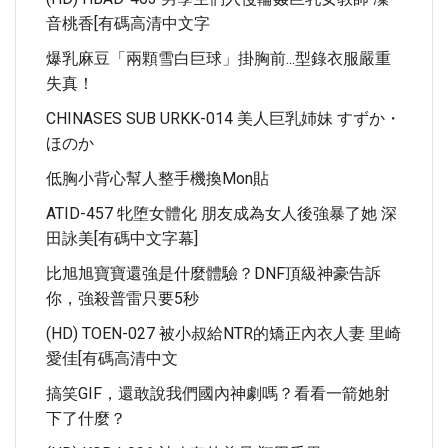
音桃香[有碼高清中文字
爆乳麻豆「兩顆雪白巨球」掛胸前...型錄衣服嚴重
失真！
CHINASES SUB URKK-014 美人巨乳姉妹 すずか・
ほのか
低胸小背心幫人整手機換Mon貼
ATID-457 牝堕女體化 朋友成為女人後強暴了她 深
田詠美[有碼中文字幕]
比旭旭寶寶還強是什麼體驗？DNF頂級神豪告訴
你，強殺普雷只要5秒
(HD) TOEN-027 被小叔給NTR的矯正內衣人妻 里崎
愛佳[有碼高清中文
搞笑GIF，還敢說我們國內神劇嗎？看看一箭她射
下了什麼？