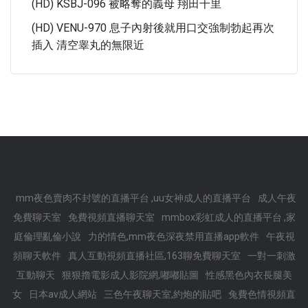
(HD) KSBJ-096 被略奪的義母 翔田千里
(HD) VENU-970 息子內射後就用口交強制勃起再次
插入 清空睾丸的無限近
mm夜色賣肉不封號的直播平台 ,uu女神成人的直播平台
成人午夜
免費聊天室
免費視頻直播聊天室
mmbox彩虹成人的直播平台 ,家
庭倫理亂倫小說
力的情色,mm夜色深夜禁用直播app軟件
午夜視
頻聊天軟件
真人互動視頻直播社區,163聊免費聊天室
一對一刺激
互動聊天
狠狠擼電影成人影院網,嘟嘟貼圖
性感黑色內衣長腿美
女
日本av成人網站
三色午夜聊天室,約炮的貼吧
兔費色情視頻直